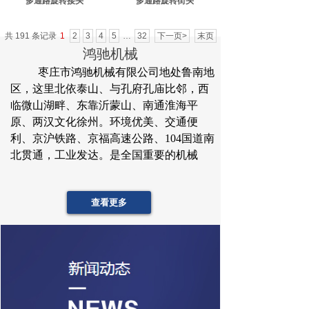
多通路旋转接头
多通路旋转街头
共 191 条记录
1
2
3
4
5
…
32
下一页>
末页
鸿驰机械
枣庄市鸿驰机械有限公司地处鲁南地
区，这里北依泰山、与孔府孔庙比邻，西
临微山湖畔、东靠沂蒙山、南通淮海平
原、两汉文化徐州。环境优美、交通便
利、京沪铁路、京福高速公路、104国道南
北贯通，工业发达。是全国重要的机械
查看更多